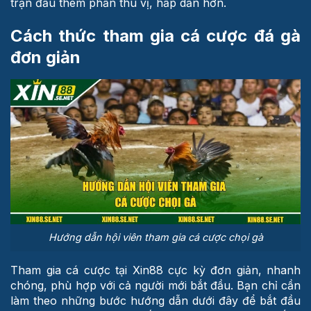
trận đấu thêm phần thú vị, hấp dẫn hơn.
Cách thức tham gia cá cược đá gà
đơn giản
Hướng dẫn hội viên tham gia cá cược chọi gà
Tham gia cá cược tại Xin88 cực kỳ đơn giản, nhanh
chóng, phù hợp với cả người mới bắt đầu. Bạn chỉ cần
làm theo những bước hướng dẫn dưới đây để bắt đầu