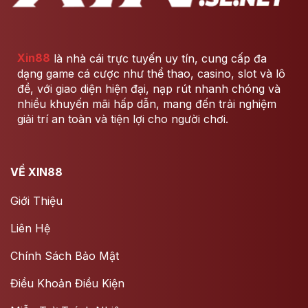
Xin88
là nhà cái trực tuyến uy tín, cung cấp đa
dạng game cá cược như thể thao, casino, slot và lô
đề, với giao diện hiện đại, nạp rút nhanh chóng và
nhiều khuyến mãi hấp dẫn, mang đến trải nghiệm
giải trí an toàn và tiện lợi cho người chơi.
VỀ XIN88
Giới Thiệu
Liên Hệ
Chính Sách Bảo Mật
Điều Khoản Điều Kiện