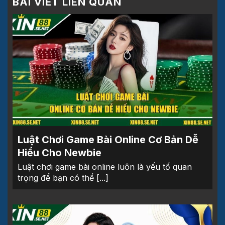
BÀI VIẾT LIÊN QUAN
Luật Chơi Game Bài Online Cơ Bản Dễ
Hiểu Cho Newbie
Luật chơi game bài online luôn là yếu tố quan
trọng để bạn có thể [...]