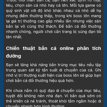
tiêu, chọn săn cá nhỏ hay cá lớn. Mỗi tựa game có
quỹ sinh vật với độ khó khác nhau: cá nhỏ dễ hạ
nhưng điểm thưởng thấp, trong khi boss lớn mang
lại giá trị thưởng cao gấp nhiều lần nhưng việc săn
bắn lại vô cùng thử thách. Để bắn cá đổi thưởng
nhanh chóng, người chơi cần trang bị súng đạn tối
tân nhất.
Chiến thuật bắn cá online phân tích
đường
Bạn sẽ tăng khả năng bắn trúng mục tiêu nếu tập
trung quan sát kỹ tần suất di chuyển của cá. Ghi
nhớ vị trí thường xuất hiện của boss lớn sẽ giúp bạn
chơi bắn cá đổi thưởng hiệu quả hơn.
Khi chưa nắm rõ quỹ đạo di chuyển của mục tiêu,
tuyệt đối không nên nhả đạn. Vì bắn quá sớm có
thể khiến cá né tránh, thoát khỏi tầm ngắm hoặc di
chuyển nhanh hơn bình thường.