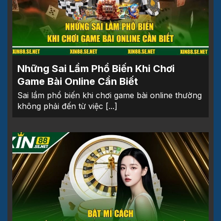
Những Sai Lầm Phổ Biến Khi Chơi
Game Bài Online Cần Biết
Sai lầm phổ biến khi chơi game bài online thường
không phải đến từ việc [...]