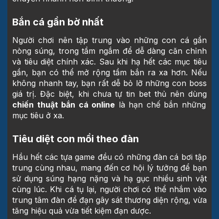
Bắn cá gần bờ nhất
Người chơi nên tập trung vào những con cá gần
nòng súng, trong tầm ngắm để dễ dàng căn chỉnh
và tiêu diệt chính xác. Sau khi hạ hết các mục tiêu
gần, bạn có thể mở rộng tầm bắn ra xa hơn. Nếu
không nhanh tay, bạn rất dễ bỏ lỡ những con boss
giá trị. Đặc biệt, khi chưa tự tin bet thủ nên dùng
chiến thuật bắn cá online
là hạn chế bắn những
mục tiêu ở xa.
Tiêu diệt con mồi theo đàn
Hầu hết các tựa game đều có những đàn cá bơi tập
trung cùng nhau, mang đến cơ hội lý tưởng để bạn
sử dụng súng hạng nặng và hạ gục nhiều sinh vật
cùng lúc. Khi cá tụ lại, người chơi có thể nhắm vào
trung tâm đàn để đạn gây sát thương diện rộng, vừa
tăng hiệu quả vừa tiết kiệm đạn dược.