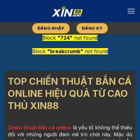
Chuyển
đến
nội
dung
ĐĂNG NHẬP
ĐĂNG KÝ
Block
"724"
not found
Block
"breakcrumb"
not found
TOP CHIẾN THUẬT BẮN CÁ
ONLINE HIỆU QUẢ TỪ CAO
THỦ XIN88
Chiến thuật bắn cá online
là yếu tố không thể thiếu
đối với những người đam mê trò chơi này. Mặc dù