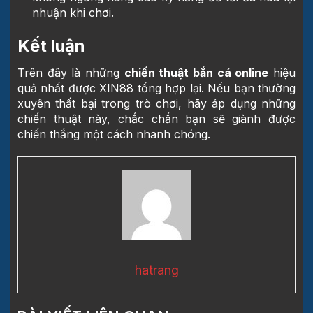
nhuận khi chơi.
Kết luận
Trên đây là những
chiến thuật bắn cá online
hiệu
quả nhất được XIN88 tổng hợp lại. Nếu bạn thường
xuyên thất bại trong trò chơi, hãy áp dụng những
chiến thuật này, chắc chắn bạn sẽ giành được
chiến thắng một cách nhanh chóng.
hatrang