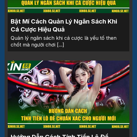
Bật Mí Cách Quản Lý Ngân Sách Khi
Cá Cược Hiệu Quả
Quản lý ngân sách khi cá cược là yếu tố then
chốt mà người chơi [...]